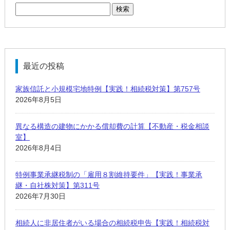
検
索:
最近の投稿
家族信託と小規模宅地特例【実践！相続税対策】第757号
2026年8月5日
異なる構造の建物にかかる償却費の計算【不動産・税金相談
室】
2026年8月4日
特例事業承継税制の「雇用８割維持要件」【実践！事業承
継・自社株対策】第311号
2026年7月30日
相続人に非居住者がいる場合の相続税申告【実践！相続税対