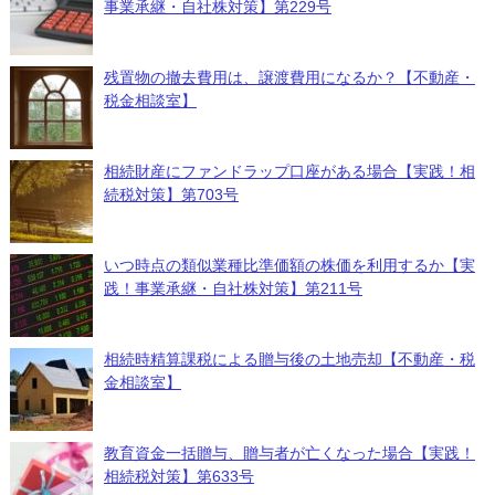
事業承継・自社株対策】第229号
残置物の撤去費用は、譲渡費用になるか？【不動産・
税金相談室】
相続財産にファンドラップ口座がある場合【実践！相
続税対策】第703号
いつ時点の類似業種比準価額の株価を利用するか【実
践！事業承継・自社株対策】第211号
相続時精算課税による贈与後の土地売却【不動産・税
金相談室】
教育資金一括贈与、贈与者が亡くなった場合【実践！
相続税対策】第633号