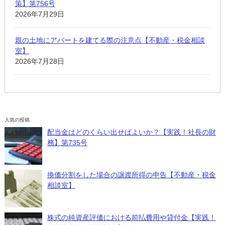
策】第756号
2026年7月29日
親の土地にアパートを建てる際の注意点【不動産・税金相談
室】
2026年7月28日
人気の投稿
配当金はどのくらい出せばよいか？【実践！社長の財
務】第735号
換価分割をした場合の譲渡所得の申告【不動産・税金
相談室】
株式の純資産評価における前払費用や貸付金【実践！