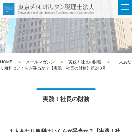
メ
ニ
ュ
ー
HOME
メールマガジン
実践！社長の財務
１人あた
り粗利はいくらが妥当か？【実践！社長の財務】第243号
実践！社長の財務
１人あたり粗利はいくらが妥当か？【実践！社