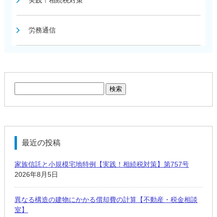
実践！相続税対策
労務通信
検
索:
最近の投稿
家族信託と小規模宅地特例【実践！相続税対策】第757号
2026年8月5日
異なる構造の建物にかかる償却費の計算【不動産・税金相談
室】