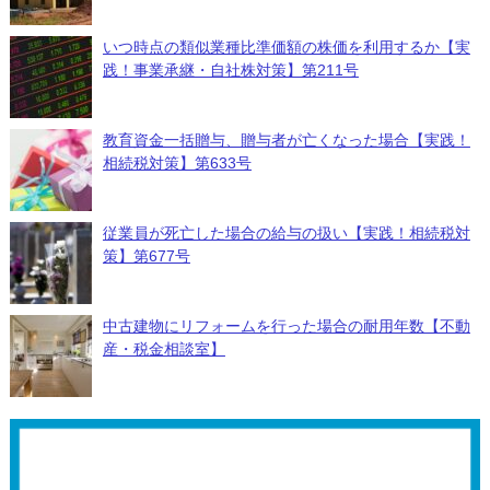
いつ時点の類似業種比準価額の株価を利用するか【実
践！事業承継・自社株対策】第211号
教育資金一括贈与、贈与者が亡くなった場合【実践！
相続税対策】第633号
従業員が死亡した場合の給与の扱い【実践！相続税対
策】第677号
中古建物にリフォームを行った場合の耐用年数【不動
産・税金相談室】