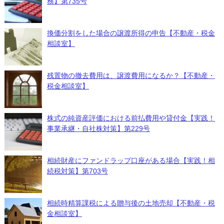
務】第735号
換価分割をした場合の譲渡所得の申告【不動産・税金
相談室】
残置物の撤去費用は、譲渡費用になるか？【不動産・
税金相談室】
株式の純資産評価における前払費用や貸付金【実践！
事業承継・自社株対策】第229号
相続財産にファンドラップ口座がある場合【実践！相
続税対策】第703号
相続時精算課税による贈与後の土地売却【不動産・税
金相談室】