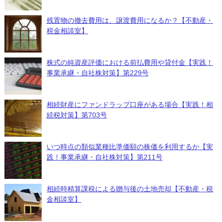
残置物の撤去費用は、譲渡費用になるか？【不動産・
税金相談室】
株式の純資産評価における前払費用や貸付金【実践！
事業承継・自社株対策】第229号
相続財産にファンドラップ口座がある場合【実践！相
続税対策】第703号
いつ時点の類似業種比準価額の株価を利用するか【実
践！事業承継・自社株対策】第211号
相続時精算課税による贈与後の土地売却【不動産・税
金相談室】