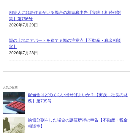
相続人に非居住者がいる場合の相続税申告【実践！相続税対
策】第756号
2026年7月29日
親の土地にアパートを建てる際の注意点【不動産・税金相談
室】
2026年7月28日
人気の投稿
配当金はどのくらい出せばよいか？【実践！社長の財
務】第735号
換価分割をした場合の譲渡所得の申告【不動産・税金
相談室】