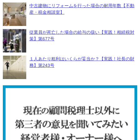
中古建物にリフォームを行った場合の耐用年数【不動
産・税金相談室】
従業員が死亡した場合の給与の扱い【実践！相続税対
策】第677号
１人あたり粗利はいくらが妥当か？【実践！社長の財
務】第243号