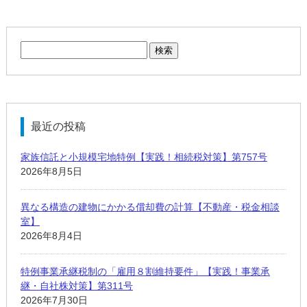
検
索:
最近の投稿
家族信託と小規模宅地特例【実践！相続税対策】第757号
2026年8月5日
異なる構造の建物にかかる償却費の計算【不動産・税金相談
室】
2026年8月4日
特例事業承継税制の「雇用８割維持要件」【実践！事業承
継・自社株対策】第311号
2026年7月30日