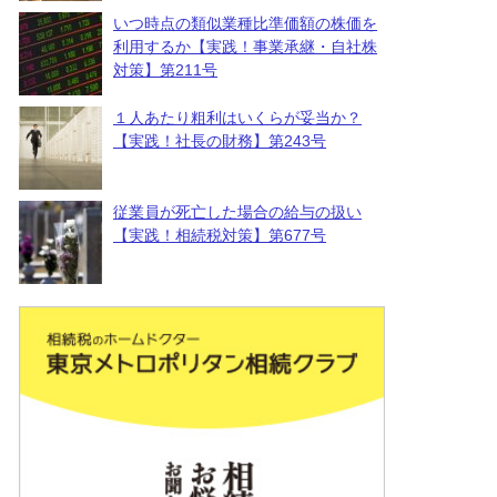
いつ時点の類似業種比準価額の株価を
利用するか【実践！事業承継・自社株
対策】第211号
１人あたり粗利はいくらが妥当か？
【実践！社長の財務】第243号
従業員が死亡した場合の給与の扱い
【実践！相続税対策】第677号