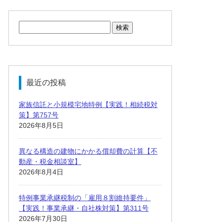
検
索:
最近の投稿
家族信託と小規模宅地特例【実践！相続税対
策】第757号
2026年8月5日
異なる構造の建物にかかる償却費の計算【不
動産・税金相談室】
2026年8月4日
特例事業承継税制の「雇用８割維持要件」
【実践！事業承継・自社株対策】第311号
2026年7月30日