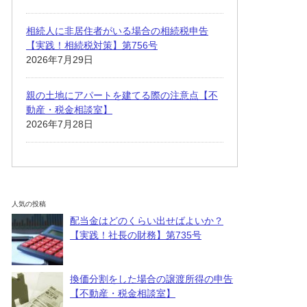
相続人に非居住者がいる場合の相続税申告
【実践！相続税対策】第756号
2026年7月29日
親の土地にアパートを建てる際の注意点【不
動産・税金相談室】
2026年7月28日
人気の投稿
配当金はどのくらい出せばよいか？
【実践！社長の財務】第735号
換価分割をした場合の譲渡所得の申告
【不動産・税金相談室】