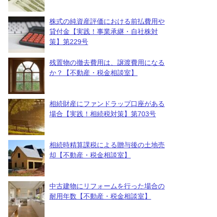
株式の純資産評価における前払費用や
貸付金【実践！事業承継・自社株対
策】第229号
残置物の撤去費用は、譲渡費用になる
か？【不動産・税金相談室】
相続財産にファンドラップ口座がある
場合【実践！相続税対策】第703号
相続時精算課税による贈与後の土地売
却【不動産・税金相談室】
中古建物にリフォームを行った場合の
耐用年数【不動産・税金相談室】