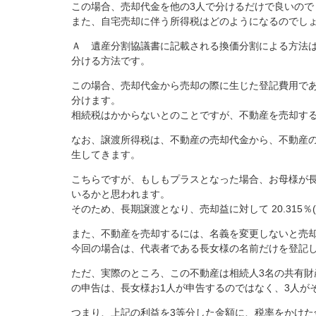
この場合、売却代金を他の3人で分けるだけで良いので
また、自宅売却に伴う所得税はどのようになるのでし
Ａ 遺産分割協議書に記載される換価分割による方法
分ける方法です。
この場合、売却代金から売却の際に生じた登記費用であ
分けます。
相続税はかからないとのことですが、不動産を売却す
なお、譲渡所得税は、不動産の売却代金から、不動産
生してきます。
こちらですが、もしもプラスとなった場合、お母様が
いるかと思われます。
そのため、長期譲渡となり、売却益に対して 20.315
また、不動産を売却するには、名義を変更しないと売
今回の場合は、代表者である長女様の名前だけを登記
ただ、実際のところ、この不動産は相続人3名の共有
の申告は、長女様お1人が申告するのではなく、3人が
つまり、上記の利益を3等分した金額に、税率をかけた