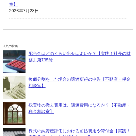
室】
2026年7月28日
人気の投稿
配当金はどのくらい出せばよいか？【実践！社長の財
務】第735号
換価分割をした場合の譲渡所得の申告【不動産・税金
相談室】
残置物の撤去費用は、譲渡費用になるか？【不動産・
税金相談室】
株式の純資産評価における前払費用や貸付金【実践！