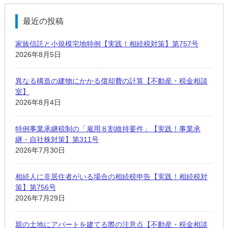
最近の投稿
家族信託と小規模宅地特例【実践！相続税対策】第757号
2026年8月5日
異なる構造の建物にかかる償却費の計算【不動産・税金相談
室】
2026年8月4日
特例事業承継税制の「雇用８割維持要件」【実践！事業承
継・自社株対策】第311号
2026年7月30日
相続人に非居住者がいる場合の相続税申告【実践！相続税対
策】第756号
2026年7月29日
親の土地にアパートを建てる際の注意点【不動産・税金相談