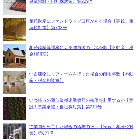
事業承継・自社株対策】第229号
相続財産にファンドラップ口座がある場合【実践！相
続税対策】第703号
相続時精算課税による贈与後の土地売却【不動産・税
金相談室】
中古建物にリフォームを行った場合の耐用年数【不動
産・税金相談室】
いつ時点の類似業種比準価額の株価を利用するか【実
践！事業承継・自社株対策】第211号
従業員が死亡した場合の給与の扱い【実践！相続税対
策】第677号